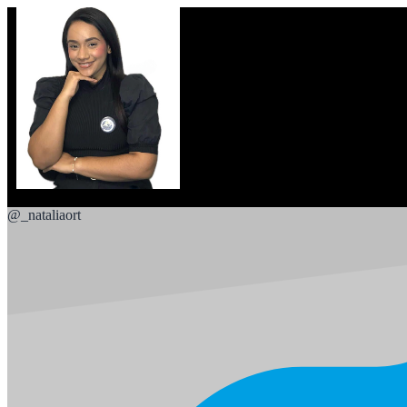
@
_nataliaort