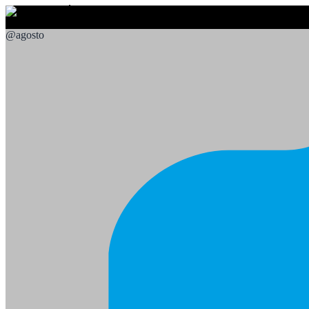
@
agosto