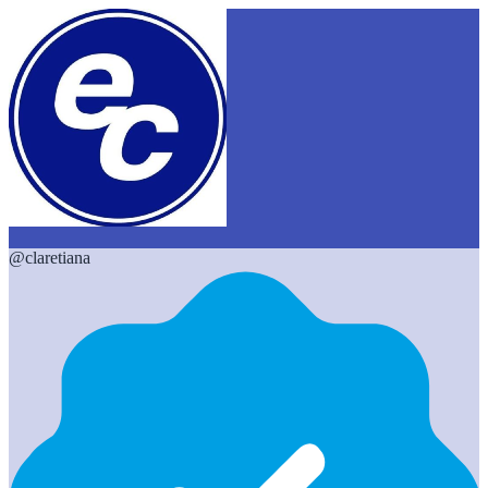
@
claretiana