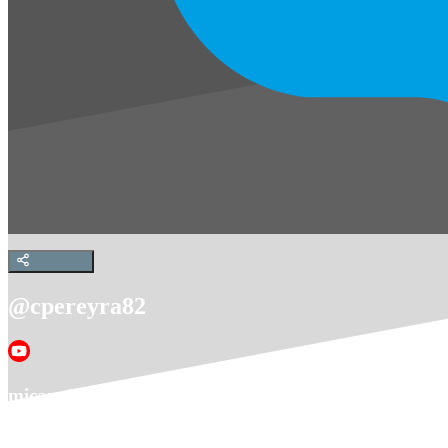
@cpereyra82
micanal
Ver en YouTube