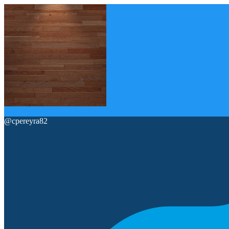
@
cpereyra82