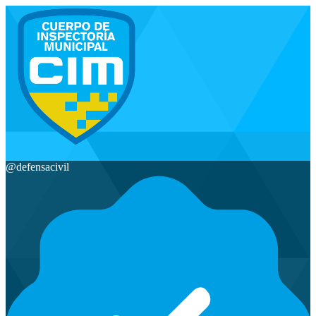
@
defensacivil