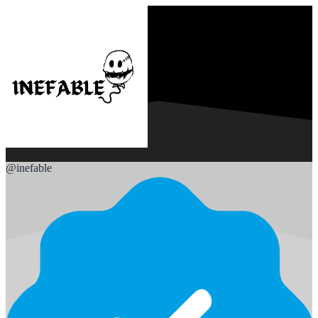
@
inefable