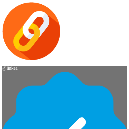
@
linkea