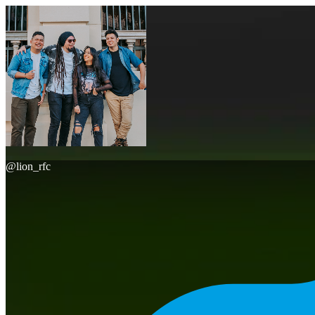
@
lion_rfc