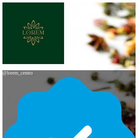
@
lorem_centro