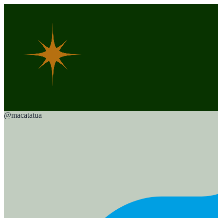
@
macatatua