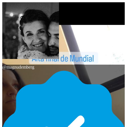
@
magnudemberg