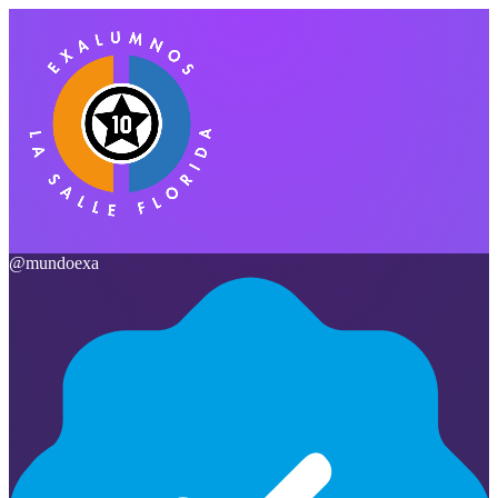
@
mundoexa