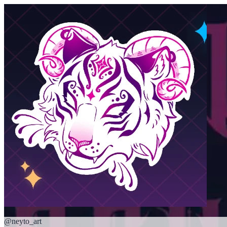
@
neyto_art