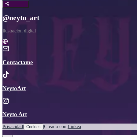
@neyto_art
Ilustración digital
Contactame
NeytoArt
Neyto Art
Privacidad
|
|
Creado con
Linkea
Cookies